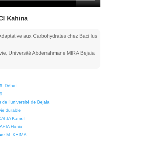
CI Kahina
 Adaptative aux Carbohydrates chez Bacillus
a vie, Université Abderrahmane MIRA Bejaia
26. Débat
26
 de l’université de Bejaia
vie durable
 KAIBA Kamel
 YAHIA Hania
 par M. KHIMA