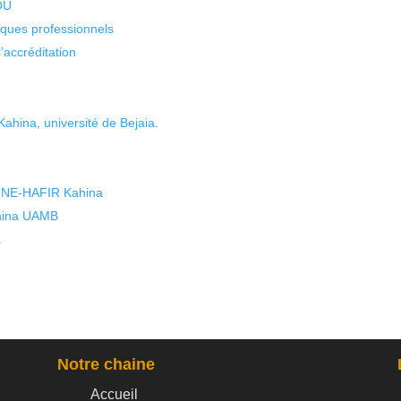
KOU
isques professionnels
’accréditation
ina, université de Bejaia.
NE-HAFIR Kahina
hina UAMB
a
Notre chaine
Accueil