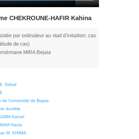
 Mme CHEKROUNE-HAFIR Kahina
sistée par ordinateur au stad d'initaition: cas
étude de cas)
derrahmane MIRA Bejaia
26. Débat
26
 de l’université de Bejaia
vie durable
 KAIBA Kamel
 YAHIA Hania
 par M. KHIMA