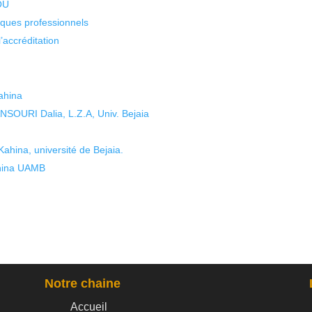
KOU
isques professionnels
’accréditation
ahina
OURI Dalia, L.Z.A, Univ. Bejaia
ina, université de Bejaia.
hina UAMB
Notre chaine
Accueil