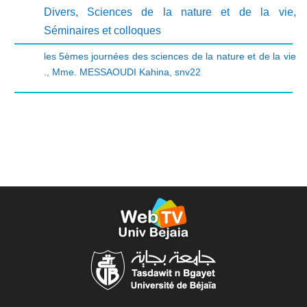
Divers
,
Sciences de la nature et de la vie
,
Séminaires et colloques
les 5èmes journées des sciences de la nature et de la vie
.
,
Mme. MESSAOUDI Kahina
,
snv22