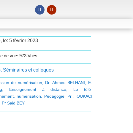
, le: 5 février 2023
e de vue: 973 Vues
s
,
Séminaires et colloques
sion de numérisation
,
Dr. Ahmed BELHANI
,
E-
ng
,
Enseignement à distance
,
Le télé-
gnement
,
numérisation
,
Pédagogie
,
Pr : OUKACI
,
Pr Said BEY