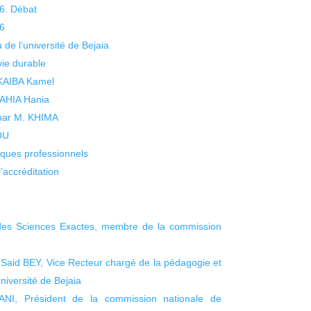
26. Débat
26
 de l’université de Bejaia
vie durable
 KAIBA Kamel
 YAHIA Hania
 par M. KHIMA
KOU
isques professionnels
’accréditation
des Sciences Exactes, membre de la commission
 Said BEY, Vice Recteur chargé de la pédagogie et
niversité de Bejaia
NI, Président de la commission nationale de