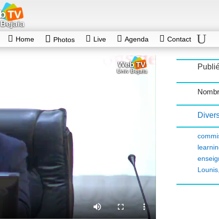
Home
Live
Agenda
Contact
Photos
Publié
Nombr
Diver
commis
learni
ensei
Lounis