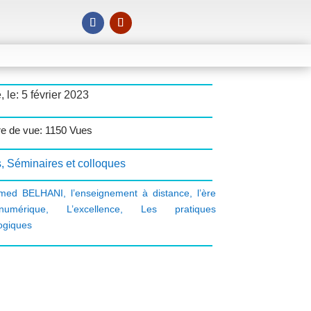
, le: 5 février 2023
 de vue: 1150 Vues
s
,
Séminaires et colloques
hmed BELHANI
,
l’enseignement à distance
,
l’ère
umérique
,
L’excellence
,
Les pratiques
ogiques