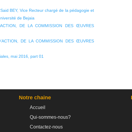
 Said BEY, Vice Recteur chargé de la pédagogie et
niversité de Bejaia
D’ACTION, DE LA COMMISSION DES ŒUVRES
D’ACTION, DE LA COMMISSION DES ŒUVRES
ales, mai 2016, part 01
Notre chaine
Accueil
Qui-sommes-nous?
Contactez-nous