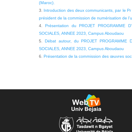
(Maroc).
Introduction des deux communicants, par le Pr
président de la commission de numérisation de l’u
Présentation du PROJET PROGRAMME 
SOCIALES, ANNEE 2023, Campus Aboudaou
Débat autour, du PROJET PROGRAMME 
SOCIALES, ANNEE 2023, Campus Aboudaou
Présentation de la commission des œuvres soci