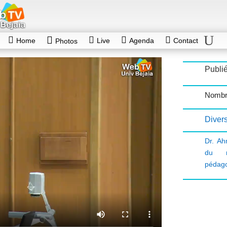
Home
Live
Agenda
Contact
Photos
Publié
Nombre
Diver
Dr. A
du n
pédag