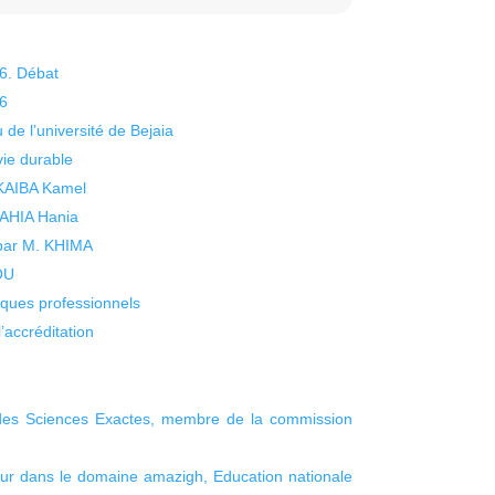
26. Débat
26
 de l’université de Bejaia
vie durable
 KAIBA Kamel
 YAHIA Hania
 par M. KHIMA
KOU
isques professionnels
’accréditation
des Sciences Exactes, membre de la commission
 dans le domaine amazigh, Education nationale