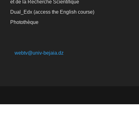
et de la Recherche Scientifique
Dual_Edx (
access the English course)
Photothèque
webtv@univ-bejaia.dz