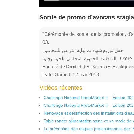
Sortie de promo d’avocats stagiai
"Cérémonie de sortie, de la promotion, d'a
03.
حفل توزيع شهادات نهاية التربص للمحامين
المنظمة الجهوية لمحامي ناحية بجاية, Ordre Régional des Avocats de Bejaia (ORAB),
Faculté de Droit et des Sciences Politiqu
Date: Samedi 12 mai 2018
Vidéos récentes
Challenge National ProtoMarket II – Édition 20
Challenge National ProtoMarket II – Édition 20
Nettoyage et désinfection des installations d’eau
Table ronde: alimentation saine et un mode de 
La prévention des risques professionnels, par: