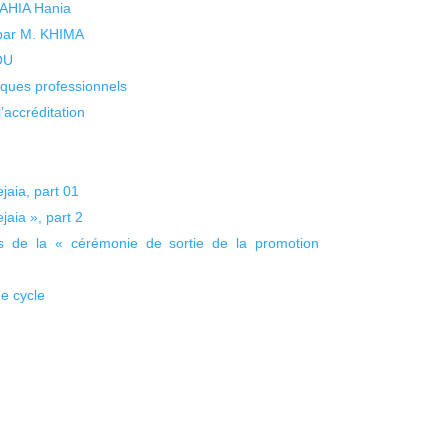
 YAHIA Hania
 par M. KHIMA
KOU
isques professionnels
’accréditation
jaia, part 01
jaia », part 2
ors de la « cérémonie de sortie de la promotion
de cycle