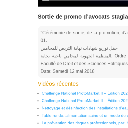
Sortie de promo d’avocats stagiai
"Cérémonie de sortie, de la promotion, d'a
01.
حفل توزيع شهادات نهاية التربص للمحامين
المنظمة الجهوية لمحامي ناحية بجاية, Ordre Régional des Avocats de Bejaia (ORAB),
Faculté de Droit et des Sciences Politiqu
Date: Samedi 12 mai 2018
Vidéos récentes
Challenge National ProtoMarket II – Édition 20
Challenge National ProtoMarket II – Édition 20
Nettoyage et désinfection des installations d’eau
Table ronde: alimentation saine et un mode de 
La prévention des risques professionnels, par: