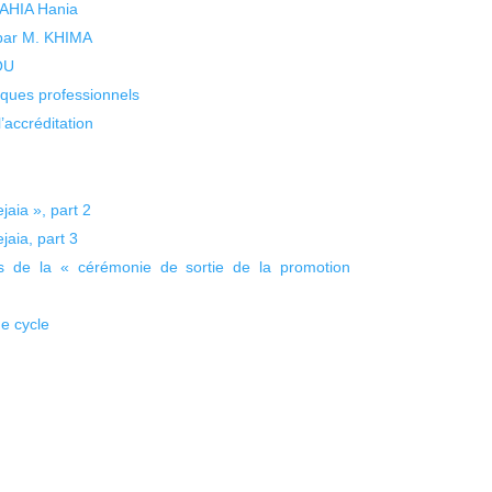
 YAHIA Hania
 par M. KHIMA
KOU
isques professionnels
’accréditation
jaia », part 2
jaia, part 3
ors de la « cérémonie de sortie de la promotion
de cycle