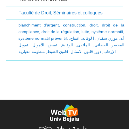
Faculté de Droit
,
Séminaires et colloques
blanchiment d’argent
,
construction
,
droit
,
droit de la
compliance
,
droit de la régulation
,
lutte
,
système normatif
,
système normatif préventif
,
,
افتتاح
,
ا لوقاية
,
أ.د. موري سفيان
تمويل
,
تبييض الأموال
,
الوقاية
,
الملتقى
,
المحضر القضائي
منظومة معيارية
,
قانون الضبط
,
قانون الامتثال
,
دور
,
الإرهاب