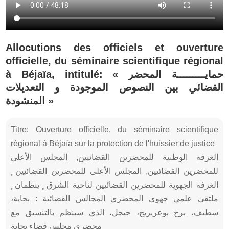
Allocutions des officiels et ouverture
officielle, du séminaire scientifique régional
à Béjaïa, intitulé: « حمايـــــــــة المحضر
القضائي بين النصوص الموجودة و التعديلات
المنشودة »
Titre: Ouverture officielle, du séminaire scientifique
régional à Béjaïa sur la protection de l'huissier de justice
الغرفة الوطنية للمحضرين القضائيين, المجلس الأعلى
للمحضرين القضائيين, المجلس الأعلى للمحضرين القضائيين ٍ
الغرفة الجهوية للمحضرين القضائيين لناحية الشرق ٍ ينظمان ٍ
ملتقى علمي جهوي المحضري المجالس القضائية : بجاية،
سطيف، برج بوعريريج، جيجل، الذي سينظم بالتنسيق مع
محضري مجلس قضاء بجاية