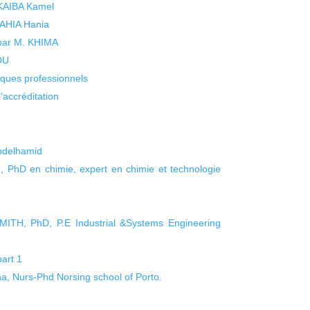
 KAIBA Kamel
 YAHIA Hania
 par M. KHIMA
KOU
isques professionnels
’accréditation
Abdelhamid
PhD en chimie, expert en chimie et technologie
SMITH, PhD, P.E Industrial &Systems Engineering
art 1
a, Nurs-Phd Norsing school of Porto.