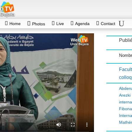
Home
Live
Agenda
Contact
Photos
Publié
Nombr
Facul
collo
Abden
Arezki
interna
Fibona
Intern
Mathé