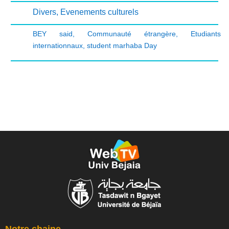
Divers
,
Evenements culturels
BEY said
,
Communauté étrangère
,
Etudiants
internationnaux
,
student marhaba Day
Notre chaine