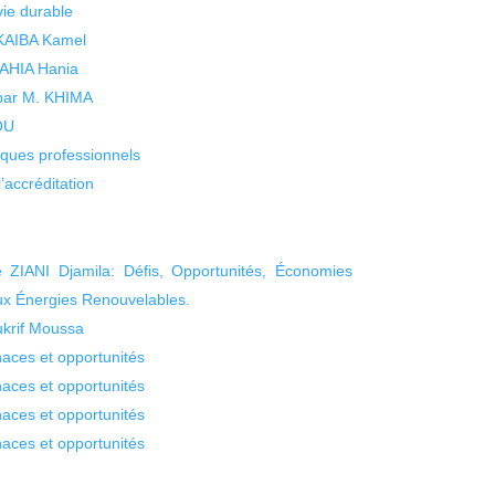
vie durable
 KAIBA Kamel
 YAHIA Hania
 par M. KHIMA
KOU
isques professionnels
’accréditation
ZIANI Djamila: Défis, Opportunités, Économies
ux Énergies Renouvelables.
ukrif Moussa
aces et opportunités
aces et opportunités
aces et opportunités
aces et opportunités