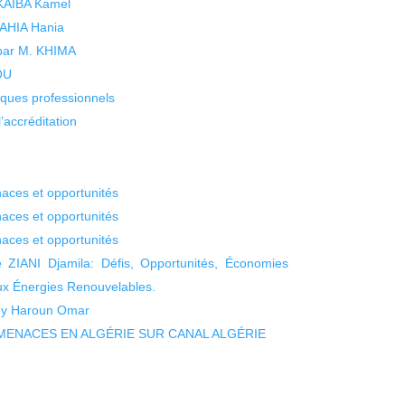
 KAIBA Kamel
 YAHIA Hania
 par M. KHIMA
KOU
isques professionnels
’accréditation
aces et opportunités
aces et opportunités
aces et opportunités
ZIANI Djamila: Défis, Opportunités, Économies
ux Énergies Renouvelables.
 by Haroun Omar
ENACES EN ALGÉRIE SUR CANAL ALGÉRIE