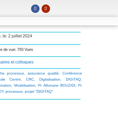
, le: 2 juillet 2024
e de vue: 793 Vues
aires et colloques
che processus
,
assurance qualité
,
Conférence
nale Centre
,
CRC
,
Digitalisation
,
DIGITAQ
,
ination
,
Modélisation
,
Pr Athmane BOUZIDI
,
Pr
EY
,
processus
,
projet "DIGITAQ"