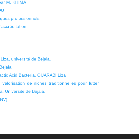
 par M. KHIMA
KOU
isques professionnels
’accréditation
za, université de Bejaia.
Bejaia
Lactic Acid Bacteria, OUARABI Liza
 valorisation de niches traditionnelles pour lutter
, Université de Bejaia.
SNV)