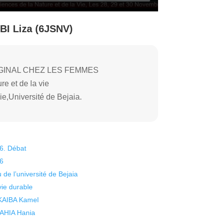
I Liza (6JSNV)
GINAL CHEZ LES FEMMES
e et de la vie
ie,Université de Bejaia.
26. Débat
26
 de l’université de Bejaia
vie durable
 KAIBA Kamel
 YAHIA Hania