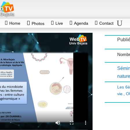
Home
Live
Agenda
Contact
Photos
Publi
Nombr
Sémin
nature
Les 6è
vie.
,
O