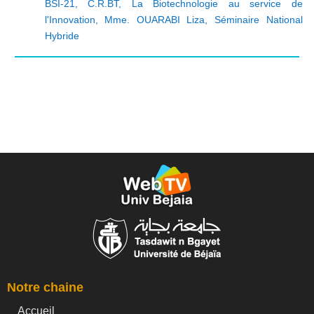
BSI-21
,
C.R.BT
,
La Biotechnologie au service de
l'Innovation
,
Mme. OUARABI Liza
,
Séminaire National
Hybride
Notre chaine
Accueil