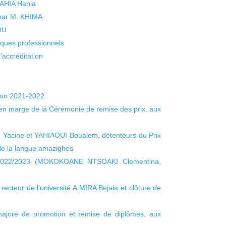
 YAHIA Hania
 par M. KHIMA
KOU
isques professionnels
’accréditation
ion 2021-2022
 en marge de la Cérémonie de remise des prix, aux
Yacine et YAHIAOUI Boualem, détenteurs du Prix
 de la langue amazighes
al 2022/2023 (MOKOKOANE NTSOAKI Clementina,
ecteur de l’université A.MIRA Bejaia et clôture de
 majore de promotion et remise de diplômes, aux