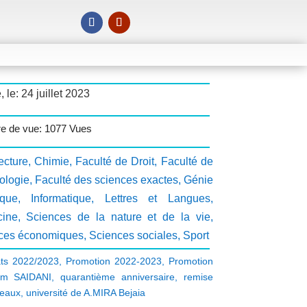
, le: 24 juillet 2023
e de vue: 1077 Vues
ecture
,
Chimie
,
Faculté de Droit
,
Faculté de
ologie
,
Faculté des sciences exactes
,
Génie
ique
,
Informatique
,
Lettres et Langues
,
ine
,
Sciences de la nature et de la vie
,
ces économiques
,
Sciences sociales
,
Sport
ts 2022/2023
,
Promotion 2022-2023
,
Promotion
em SAIDANI
,
quarantième anniversaire
,
remise
deaux
,
université de A.MIRA Bejaia