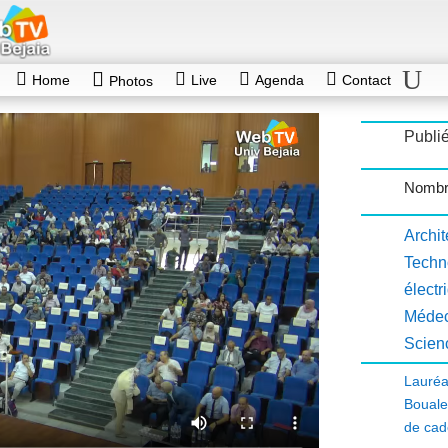
Home
Live
Agenda
Contact
Photos
Publié
Nombr
Archit
Techn
électr
Médec
Scien
Lauréa
Boual
de ca