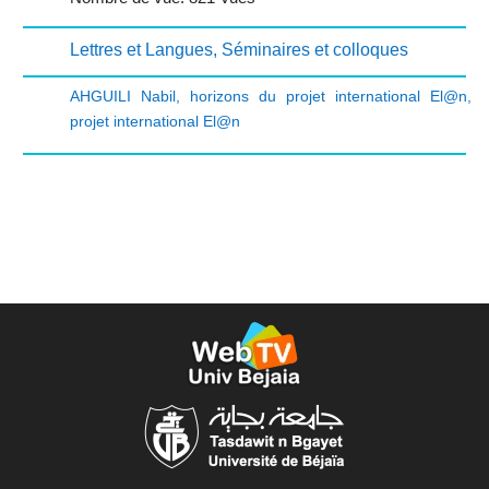
Lettres et Langues
,
Séminaires et colloques
AHGUILI Nabil
,
horizons du projet international El@n
,
projet international El@n