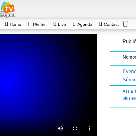
Home
Live
Agenda
Contact
Photos
Publié
Nombre
Evene
Sémin
Assia
plusieu