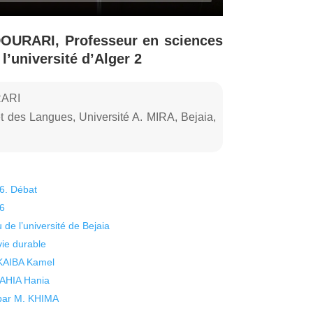
DOURARI, Professeur en sciences
l’université d’Alger 2
RARI
et des Langues, Université A. MIRA, Bejaia,
26. Débat
26
 de l’université de Bejaia
vie durable
 KAIBA Kamel
 YAHIA Hania
 par M. KHIMA