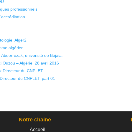
KOU
isques professionnels
’accréditation
ologie, Alger2
uisme algérien…
derrezak, université de Bejaia.
 Ouzou – Algérie, 28 avril 2016
k,Directeur du CNPLET
irecteur du CNPLET, part 01
Notre chaine
Accueil