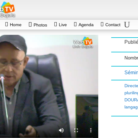
Home
Live
Agenda
Contact
Photos
Publié
Nombr
Sémin
Direc
plurili
DOUR
langag