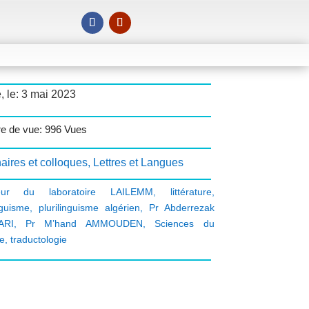
, le: 3 mai 2023
e de vue: 996 Vues
aires et colloques
,
Lettres et Langues
teur du laboratoire LAILEMM
,
littérature
,
nguisme
,
plurilinguisme algérien
,
Pr Abderrezak
ARI
,
Pr M’hand AMMOUDEN
,
Sciences du
e
,
traductologie