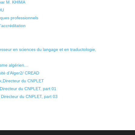
 par M. KHIMA
KOU
isques professionnels
’accréditation
seur en sciences du langage et en traductologie,
uisme algérien…
ité d’Alger2/ CREAD
k,Directeur du CNPLET
irecteur du CNPLET, part 01
Directeur du CNPLET, part 03