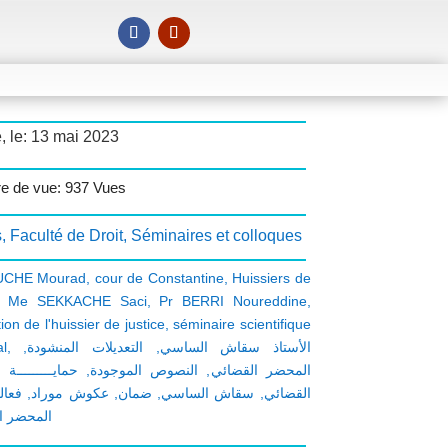
, le: 13 mai 2023
e de vue: 937 Vues
s
,
Faculté de Droit
,
Séminaires et colloques
CHE Mourad
,
cour de Constantine
,
Huissiers de
,
Me SEKKACHE Saci
,
Pr BERRI Noureddine
,
ion de l'huissier de justice
,
séminaire scientifique
al
,
,
التعديلات المنشودة
,
الأستاذ سقاش الساسي
حمايـــــــــة
,
النصوص الموجودة
,
المحضر القضائي
فعال
,
عكوش موراد
,
ضمان
,
سقاش الساسي
,
القضائي
المحضر ا