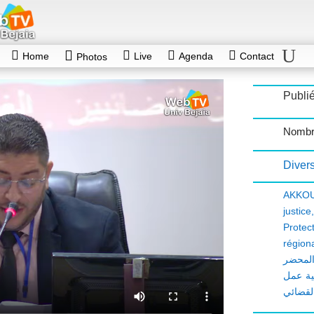
Home
Live
Agenda
Contact
Photos
Publié
Nombr
Diver
AKKOU
justice
Protect
région
 المحضر
ية عمل
لقضائي