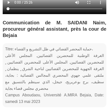
Communication de M. SAIDANI Naim,
procureur général assistant, près la cour de
Bejaia
Titre: حماية المحضر القضائي في ظل التشريع و القضاء،
الغرفة الوطنية للمحضرين القضائيين, المجلس الأعلى
للمحضرين القضائيين, المجلس الأعلى للمحضرين القضائيين ٍ
الغرفة الجهوية للمحضرين القضائيين لناحية الشرق ٍ ينظمان ٍ
ملتقى علمي جهوي المحضري المجالس القضائية : بجاية،
سطيف، برج بوعريريج، جيجل، الذي سينظم بالتنسيق مع
محضري مجلس قضاء بجاية
Campus Aboudaou, Université A.MIRA Bejaia, Date:
samedi 13 mai 2023