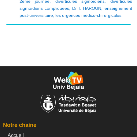
2ème journée
,
diverticules sigmoïdiens
,
diverticules
sigmoïdiens compliquées
,
Dr I. HAROUN
,
enseignement
post-universitaire
,
les urgences médico-chirurgicales
Notre chaine
Accueil