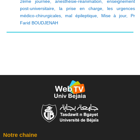
2ème journée
,
anesthésie-réanimation
,
enseignement
post-universitaire
,
la prise en charge
,
les urgences
médico-chirurgicales
,
mal épileptique
,
Mise à jour
,
Pr
Farid BOUDJENAH
Notre chaine