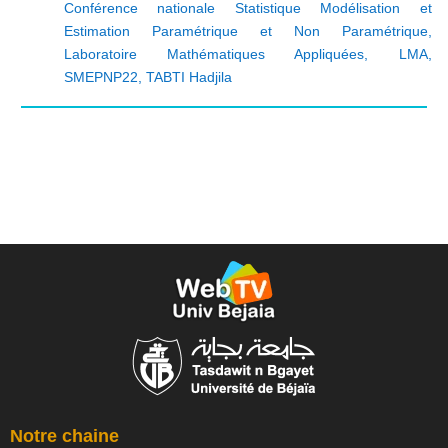
Conférence nationale Statistique Modélisation et
Estimation Paramétrique et Non Paramétrique
,
Laboratoire Mathématiques Appliquées
,
LMA
,
SMEPNP22
,
TABTI Hadjila
Notre chaine