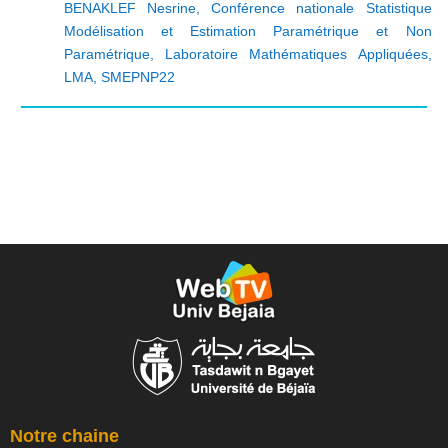
BENAKLEF Nesrine
,
Conférence nationale Statistique
Modélisation et Estimation Paramétrique et Non
Paramétrique
,
Laboratoire Mathématiques Appliquées
,
LMA
,
SMEPNP22
Notre chaine