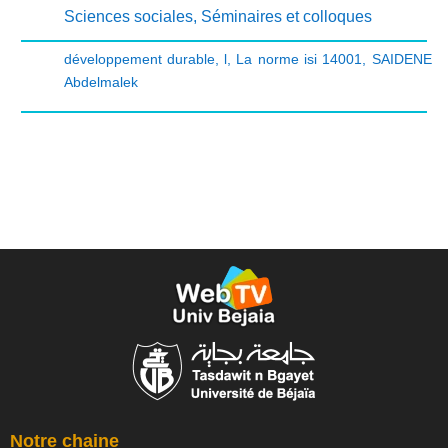
Sciences sociales
,
Séminaires et colloques
développement durable
,
l
,
La norme isi 14001
,
SAIDENE
Abdelmalek
Notre chaine