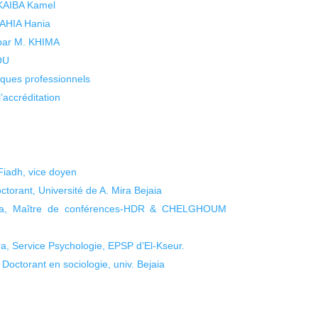
 KAIBA Kamel
 YAHIA Hania
 par M. KHIMA
KOU
isques professionnels
’accréditation
iadh, vice doyen
rant, Université de A. Mira Bejaia
ha, Maître de conférences-HDR & CHELGHOUM
 Service Psychologie, EPSP d’El-Kseur.
ctorant en sociologie, univ. Bejaia