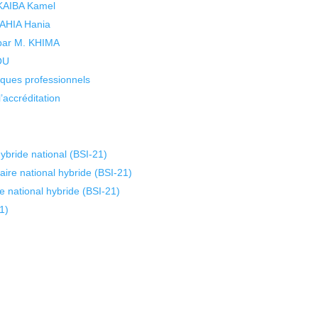
 KAIBA Kamel
 YAHIA Hania
 par M. KHIMA
KOU
isques professionnels
’accréditation
ybride national (BSI-21)
ire national hybride (BSI-21)
e national hybride (BSI-21)
1)