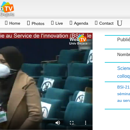
Home
Live
Agenda
Contact
Photos
Publi
Nombr
Scienc
collo
BSI-21
sémina
au serv