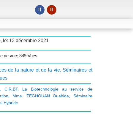
é, le: 13 décembre 2021
e de vue: 849 Vues
es de la nature et de la vie
,
Séminaires et
ques
,
C.R.BT
,
La Biotechnologie au service de
ation
,
Mme. ZEGHOUAN Ouahida
,
Séminaire
al Hybride