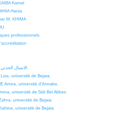
 KAIBA Kamel
 YAHIA Hania
 par M. KHIMA
KOU
isques professionnels
’accréditation
da الاتصال الحدثي وتثمين الإقليم
za, université de Bejaia.
Amira, université d’Annaba.
a, université de Sidi Bel Abbes.
ra, université de Bejaia.
ina, université de Bejaia.