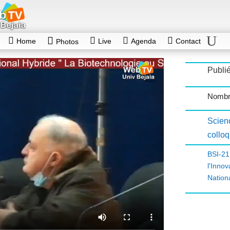
Home
Live
Agenda
Contact
Photos
Publi
Nombr
Scienc
collo
BSI-21
l'Innov
Nation