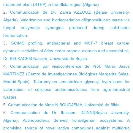
treatment plant (STEP) in the Blida region (Algeria).
Communication de Dr. Zahra AZZOUZ (Bejaia University,
Algeria). Valorization and biodegradation oflignocellulosic waste via
fungal enzymatic synergies produced during solid-state
fermentation.
GC/MS profling, antibacterial and MCF-7 breast cancer
cytotoxic: activities of Atlas cedar organic extracts and essential oil,
Dr. BELKACEM Nassim, Université de Bejaia.
Communication par visioconférence de Prof. María Jesús
MARTINEZ (Centro de Investigaciones Biológicas Margarita Salas,
Madrid,Spain): Talaromyces amestolkiae glycosyl hydrolases for
valorization of cellulose andhemicellulose from agro-industrial
wastes.
Communication de Mme N.BOUDJEMA, Université de Blida
Communication de Dr. Ibtissem DJINNI(Bejaia University,
Algeria): Actinobacteria derived fromAlgerian ecosystems: A
promising source of novel active compounds against multidrug