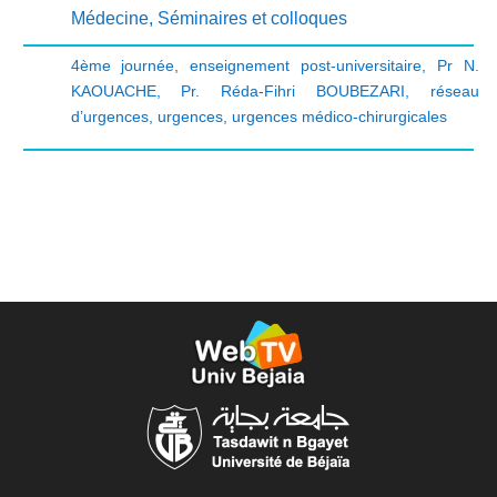
Médecine
,
Séminaires et colloques
4ème journée
,
enseignement post-universitaire
,
Pr N.
KAOUACHE
,
Pr. Réda-Fihri BOUBEZARI
,
réseau
d’urgences
,
urgences
,
urgences médico-chirurgicales