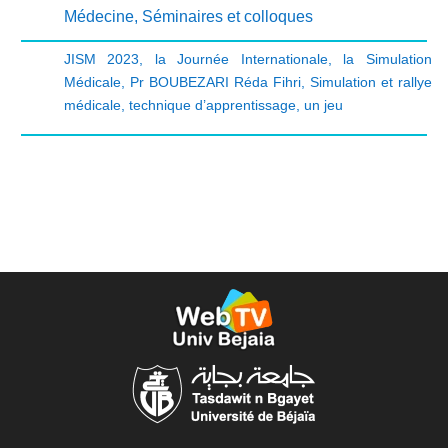
Médecine
,
Séminaires et colloques
JISM 2023
,
la Journée Internationale
,
la Simulation
Médicale
,
Pr BOUBEZARI Réda Fihri
,
Simulation et rallye
médicale
,
technique d’apprentissage
,
un jeu