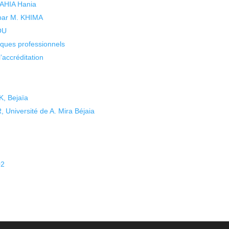
 YAHIA Hania
 par M. KHIMA
KOU
isques professionnels
’accréditation
K, Bejaïa
Université de A. Mira Béjaia
02