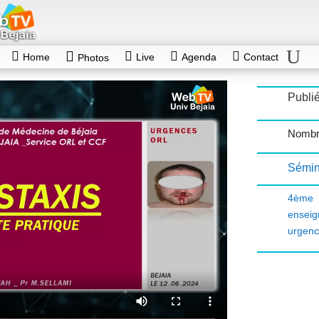
Home
Live
Agenda
Contact
Photos
Publié
Nombr
Sémin
4ème 
enseig
urgenc