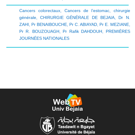
Cancers colorectaux
,
Cancers de l’estomac
,
chirurgie
générale
,
CHIRURGIE GÉNÉRALE DE BEJAIA
,
Dr N.
ZAHI
,
Pr BENAIBOUCHE
,
Pr C. ABIAYAD
,
Pr E. MEZIANE
,
Pr R. BOUZOUAGH
,
Pr Rafik DAHDOUH
,
PREMIÈRES
JOURNÉES NATIONALES