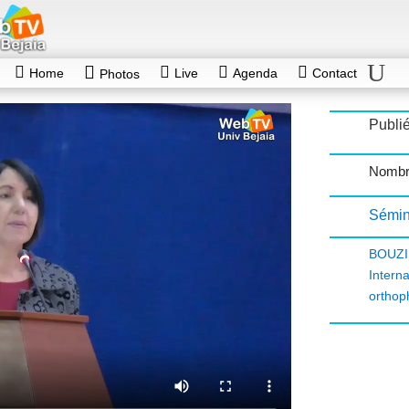
Home
Live
Agenda
Contact
Photos
Publié
Nombr
Sémin
BOUZ
Intern
orthop