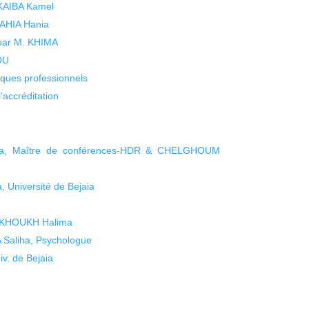
 KAIBA Kamel
 YAHIA Hania
 par M. KHIMA
KOU
isques professionnels
’accréditation
ha, Maître de conférences-HDR & CHELGHOUM
 Université de Bejaia
EKHOUKH Halima
 Saliha, Psychologue
v. de Bejaia