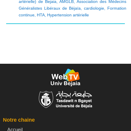
artérielle) de Bejaia
,
AMGLB
,
Association des Médecins
Généralistes Libéraux de Béjaïa
,
cardiologie
,
Formation
continue
,
HTA
,
Hypertension artérielle
Notre chaine
Accueil