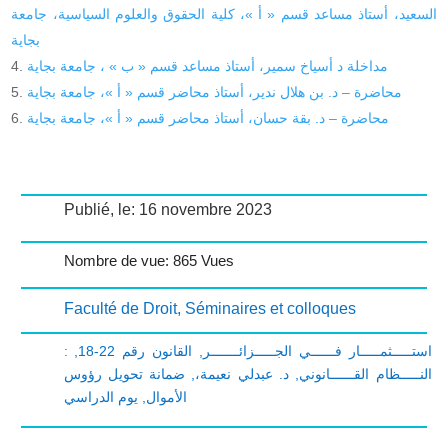
السعيد، أستاذ مساعد قسم « أ »، كلية الحقوق والعلوم السياسية، جامعة
بجاية
مداخلة د أسياخ سمير، أستاذ مساعد قسم « ب » ، جامعة بجاية
محاضرة – د. بن هلال ندير، أستاذ محاضر قسم « أ »، جامعة بجاية
محاضرة – د. بقة حسان، أستاذ محاضر قسم « أ »، جامعة بجاية
Publié, le: 16 novembre 2023
Nombre de vue: 865 Vues
Faculté de Droit
,
Séminaires et colloques
,
القانون رقم 22-18
,
: استـــــثمـــــار فــــــي الجـــــزائـــــــر
ضمانة تحويل رؤوس
,
د. عبدلي نعيمة،
,
النـــــظام القــــــانوني
يوم الدراسي
,
الأموال