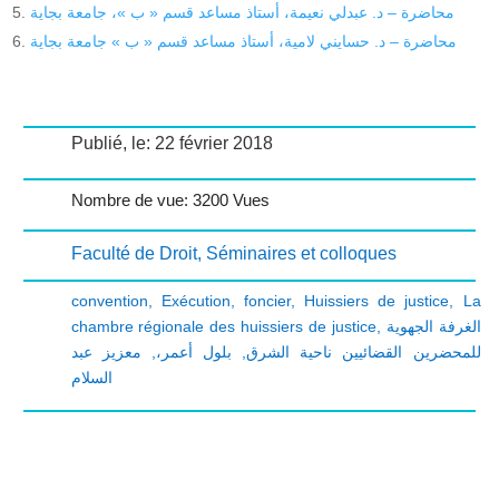
محاضرة – د. عبدلي نعيمة، أستاذ مساعد قسم « ب »، جامعة بجاية
محاضرة – د. حسايني لامية، أستاذ مساعد قسم « ب » جامعة بجاية
Publié, le: 22 février 2018
Nombre de vue: 3200 Vues
Faculté de Droit
,
Séminaires et colloques
convention
,
Exécution
,
foncier
,
Huissiers de justice
,
La
chambre régionale des huissiers de justice
,
الغرفة الجهوية
معزيز عبد
,
بلول أعمر،
,
للمحضرين القضائيين ناحية الشرق
السلام