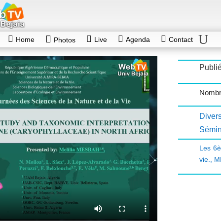
Home
Live
Agenda
Contact
Photos
Publi
Nombr
Diver
Sémin
Les 6è
vie.
,
M