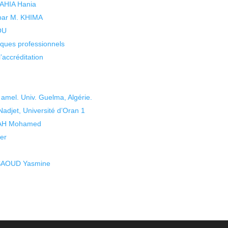
 YAHIA Hania
 par M. KHIMA
KOU
isques professionnels
’accréditation
el. Univ. Guelma, Algérie.
djet, Université d’Oran 1
BAH Mohamed
er
SAOUD Yasmine