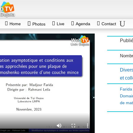
Home
Live
Agenda
Contact
Photos
Publi
Nombr
Diver
et col
Farid
Domain
de mat