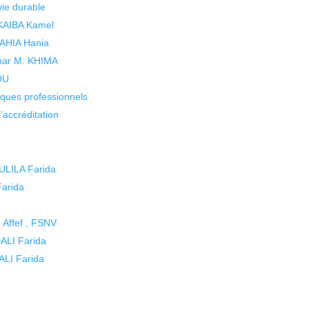
vie durable
 KAIBA Kamel
 YAHIA Hania
 par M. KHIMA
KOU
isques professionnels
’accréditation
ULILA Farida
arida
Affef , FSNV
ALI Farida
ALI Farida