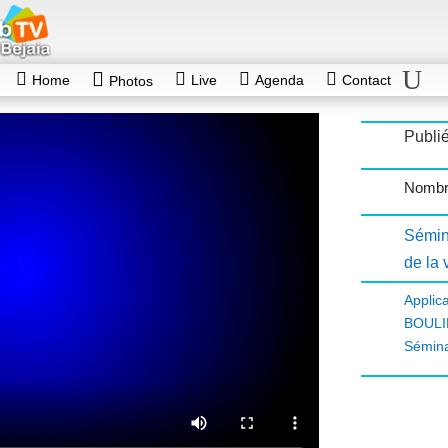
Home
Live
Agenda
Contact
Photos
Publié
Nombr
Sémin
de la 
Applic
BOULI
Sémina