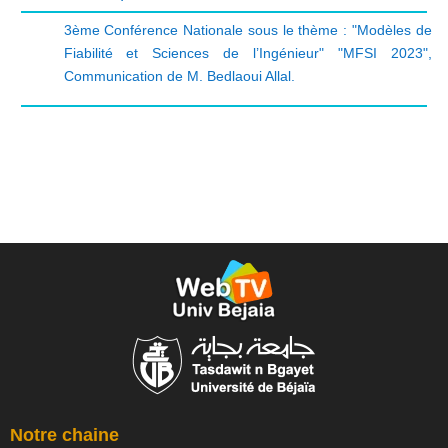
3ème Conférence Nationale sous le thème : "Modèles de
Fiabilité et Sciences de l’Ingénieur" "MFSI 2023"
,
Communication de M. Bedlaoui Allal.
Notre chaine