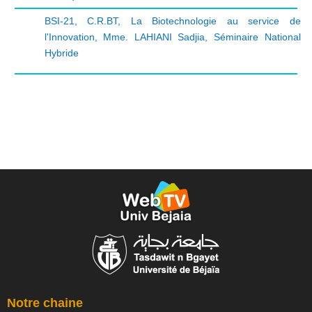
BSI-21
,
C.R.BT
,
La Biotechnologie au service de
l'Innovation
,
Mme. LAHIANI Sadjia
,
Séminaire National
Hybride
Notre chaine