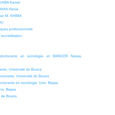
 KAIBA Kamel
 YAHIA Hania
 par M. KHIMA
KOU
isques professionnels
’accréditation
 doctorante en sociologie, et MANCER Nassa,
te, Université de Bouira
torante, Université de Bouira
torante en sociologie, Univ. Bejaia.
v. Bejaia
 de Bouira