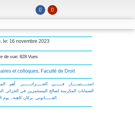
é, le: 16 novembre 2023
e de vue: 828 Vues
aires et colloques
,
Faculté de Droit
أهم المب
,
: استـــــثمـــــار فــــــي الجـــــزائـــــــر
الن
,
الضمانات المكرسة لصالح المستثمرين في الجزائر
يوم ا
,
بركان كاهنة،
,
القــــــانوني