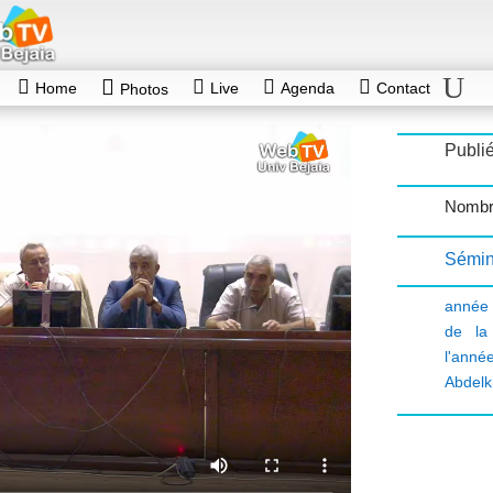
Home
Live
Agenda
Contact
Photos
Publié
Nombr
Sémin
année 
de la
l'ann
Abdelk