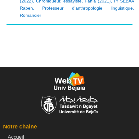
(2022)
,
Chroniqueur
,
essayiste
,
Fahla (2021)
,
Pr SEBAA
Rabeh
,
Professeur d'anthropologie linguistique
,
Romancier
Notre chaine
Accueil