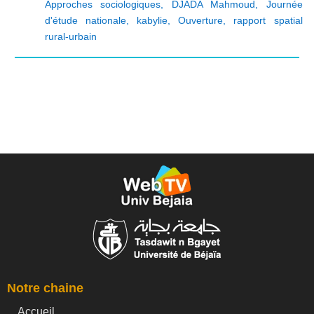
Approches sociologiques
,
DJADA Mahmoud
,
Journée
d'étude nationale
,
kabylie
,
Ouverture
,
rapport spatial
rural-urbain
Notre chaine
Accueil