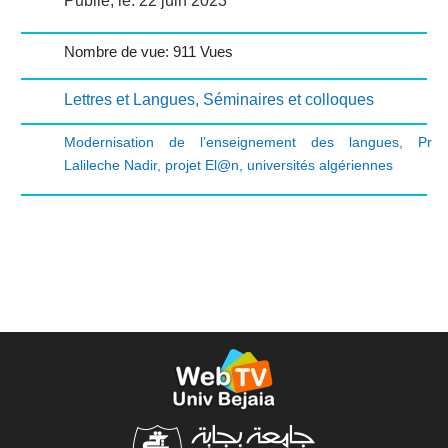
Publié, le: 22 juin 2023
Nombre de vue: 911 Vues
Lettres et Langues
,
Séminaires et colloques
Modernisation de l’enseignement des langues
,
Pr
Lalileche Nadir
,
projet El@n
,
universités algériennes